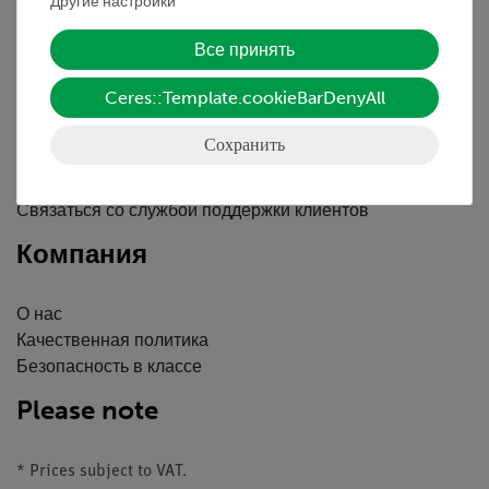
Другие настройки
Вводные данные
Обслуживание
Все принять
Ceres::Template.cookieBarDenyAll
Краткий обзор услуг
Скачать
Сохранить
Каталоги
Вебинары и Видео
Связаться со службой поддержки клиентов
Компания
О нас
Качественная политика
Безопасность в классе
Please note
* Prices subject to VAT.