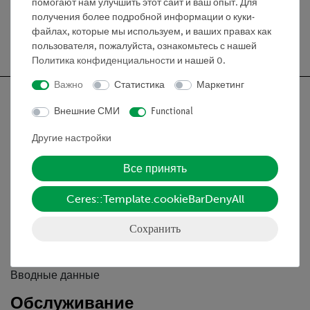
помогают нам улучшить этот сайт и ваш опыт. Для
получения более подробной информации о куки-
файлах, которые мы используем, и ваших правах как
Бесплатная доставка от 300,- €
пользователя, пожалуйста, ознакомьтесь с нашей
Политика конфиденциальности
и нашей
0
.
Важно
Статистика
Маркетинг
Внешние СМИ
Functional
Другие настройки
Nach oben
Все принять
Информация
Ceres::Template.cookieBarDenyAll
Контактное лицо
Сохранить
Условия сотрудничества
Декларация о конфиденциальности
Вводные данные
Обслуживание