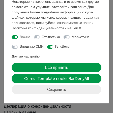
Мощность: 0,5 Вт.
Некоторые из них очень важны, в то время как другие
помогают нам улучшить этот сайт и ваш опыт. Для
получения более подробной информации о куки-
файлах, которые мы используем, и ваших правах как
пользователя, пожалуйста, ознакомьтесь с нашей
Бесплатная доставка от 300,- €
Политика конфиденциальности
и нашей
0
.
Важно
Статистика
Маркетинг
Внешние СМИ
Functional
Другие настройки
Nach oben
Все принять
Ceres::Template.cookieBarDenyAll
Информация
Сохранить
Контактное лицо
Условия сотрудничества
Декларация о конфиденциальности
Вводные данные