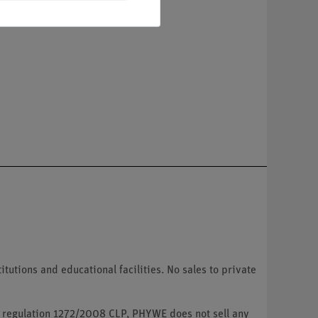
tutions and educational facilities. No sales to private
U regulation 1272/2008 CLP, PHYWE does not sell any