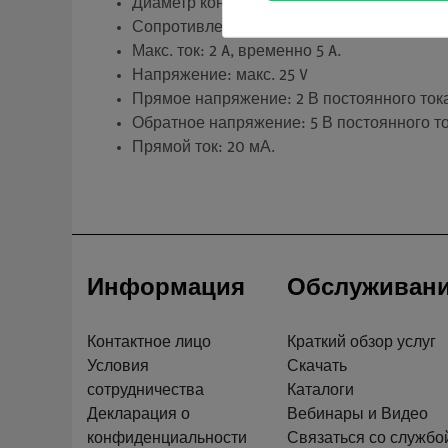
Диаметр контактной площадки: 2 мм.
Сопротивление контакта: около 0,02 Ом.
Макс. ток: 2 A, временно 5 A.
Напряжение: макс. 25 V
Прямое напряжение: 2 В постоянного тока
Обратное напряжение: 5 В постоянного то
Прямой ток: 20 мА.
Информация
Обслуживан
Контактное лицо
Краткий обзор услуг
Условия
Скачать
сотрудничества
Каталоги
Декларация о
Вебинары и Видео
конфиденциальности
Связаться со службо