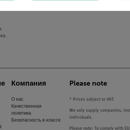
.
ка.
ие
Компания
Please note
О нас
* Prices subject to VAT.
Качественная
We only supply companies, insti
политика
individuals.
Безопасность в классе
й
Please note: To comply with E