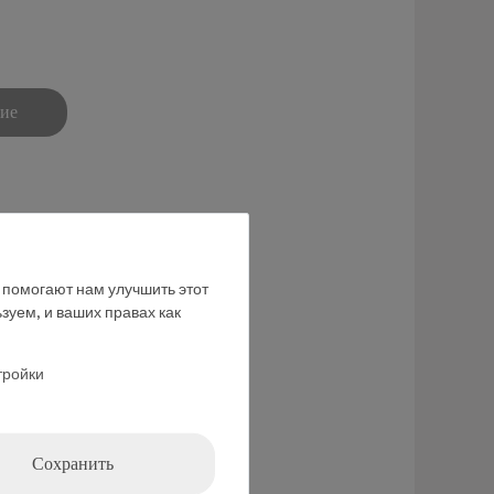
ние
е помогают нам улучшить этот
зуем, и ваших правах как
тройки
Сохранить