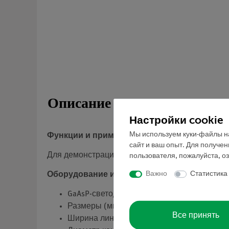
Описание
Настройки cookie
Мы используем куки-файлы на
Функции и применение
сайт и ваш опыт. Для получе
Для демонстрации экспериментов по электрике
пользователя, пожалуйста, о
Важно
Статистика
Оборудование и технические данные
GaAsP-светодиод.
Размеры (мм): 82 x 82.
Все принять
Ширина линии: 4 мм.