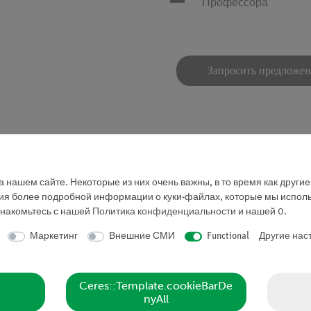
Профессора
Запросить предложе
 нашем сайте. Некоторые из них очень важны, в то время как други
ния более подробной информации о куки-файлах, которые мы исполь
.
знакомьтесь с нашей
Политика конфиденциальности
и нашей
0
.
Маркетинг
Внешние СМИ
Functional
Другие нас
Ceres::Template.cookieBarDe
nyAll