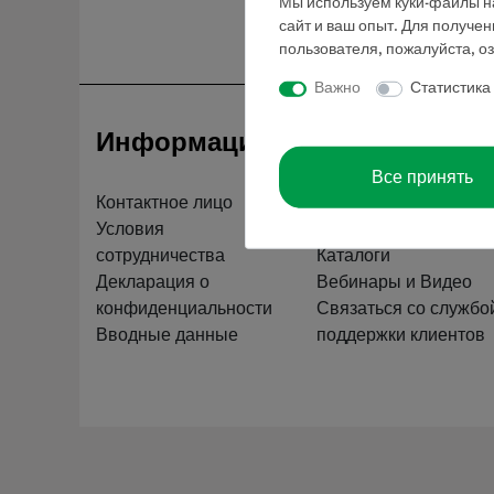
Мы используем куки-файлы на
сайт и ваш опыт. Для получе
пользователя, пожалуйста, о
Важно
Статистика
Информация
Обслуживан
Все принять
Контактное лицо
Краткий обзор услуг
Условия
Скачать
сотрудничества
Каталоги
Декларация о
Вебинары и Видео
конфиденциальности
Связаться со службо
Вводные данные
поддержки клиентов