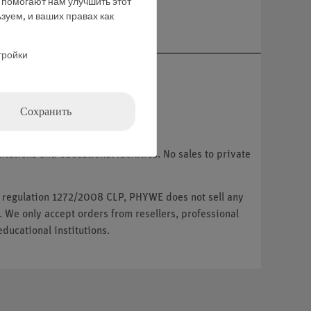
е помогают нам улучшить этот
ние
зуем, и ваших правах как
тройки
Сохранить
tutions and educational facilities. No sales to private
U regulation 1272/2008 CLP, PHYWE does not sell any
. We only accept orders from resellers, professional
ducational institutions.