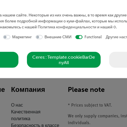
 нашем сайте. Некоторые из них очень важны, в то время как други
ния более подробной информации о куки-файлах, которые мы исполь
Запросить предложе
знакомьтесь с нашей
Политика конфиденциальности
и нашей
0
.
Маркетинг
Внешние СМИ
Functional
Другие нас
Ceres::Template.cookieBarDe
nyAll
ие
Компания
Please note
О нас
* Prices subject to VAT.
Качественная
We only supply companies, insti
политика
individuals.
Безопасность в классе