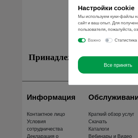
Настройки cookie
Мы используем куки-файлы на
сайт и ваш опыт. Для получе
пользователя, пожалуйста, о
Важно
Статистика
Принадлежности
Все принять
Информация
Обслуживан
Контактное лицо
Краткий обзор услуг
Условия
Скачать
сотрудничества
Каталоги
Декларация о
Вебинары и Видео