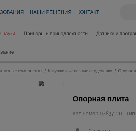
АЗОВАНИЯ
НАШИ РЕШЕНИЯ
КОНТАКТ
 науки
Приборы и принадлежности
Датчики и прогр
ование
агнитные компоненты
Катушки и железные сердечники
Опорная
Опорная плита
Кат.номер 07837-00 | Ти
Студенты