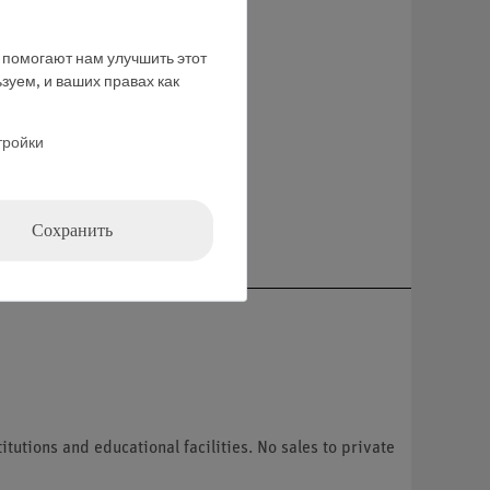
е помогают нам улучшить этот
зуем, и ваших правах как
ние
тройки
Сохранить
tutions and educational facilities. No sales to private