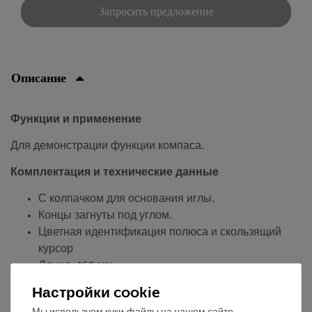
Запросить предложение
Описание
Функции и применение
Для демонстрации функции компаса.
Комплектация и технические данные
С колпачком для основания иглы.
Концы загнуты под углом.
Цветная идентификация полюса и скользящий
курсор
Длина: 150 мм.
Ширина: 10 мм.
Настройки cookie
Принадлежности