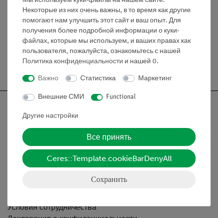
Мы используем куки-файлы на нашем сайте.
Некоторые из них очень важны, в то время как другие
Основание для иглы (06316.00).
помогают нам улучшить этот сайт и ваш опыт. Для
получения более подробной информации о куки-
файлах, которые мы используем, и ваших правах как
пользователя, пожалуйста, ознакомьтесь с нашей
Политика конфиденциальности
и нашей
0
.
Бесплатная доставка от 300,- €
Важно
Статистика
Маркетинг
Внешние СМИ
Functional
Другие настройки
Все принять
Nach oben
Ceres::Template.cookieBarDenyAll
Информация
Сохранить
Контактное лицо
Условия сотрудничества