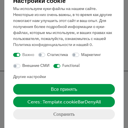
Настройки cookie
Диаметр контактной площадки: 2 мм
Мы используем куки-файлы на нашем сайте.
Размер (мм): 55 x 55 x 30
Некоторые из них очень важны, в то время как другие
Сопротивление контакта: 0.02 Ом
помогают нам улучшить этот сайт и ваш опыт. Для
получения более подробной информации о куки-
Макс. мощность: 25 Вт
файлах, которые мы используем, и ваших правах как
пользователя, пожалуйста, ознакомьтесь с нашей
Политика конфиденциальности
и нашей
0
.
Важно
Статистика
Маркетинг
Бесплатная доставка от 300,- €
Внешние СМИ
Functional
Другие настройки
Все принять
Nach oben
Ceres::Template.cookieBarDenyAll
Сохранить
Информация