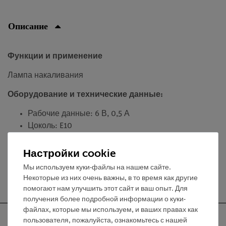
Описание
Функции и применение
Лампа накаливания
Оборудование и технические данные:
Рабочие данные: 6 В, 0,5 А
Цоколь: E10
Настройки cookie
Мы используем куки-файлы на нашем сайте.
Бесплатная доставка от 300,- €
Некоторые из них очень важны, в то время как другие
помогают нам улучшить этот сайт и ваш опыт. Для
получения более подробной информации о куки-
файлах, которые мы используем, и ваших правах как
пользователя, пожалуйста, ознакомьтесь с нашей