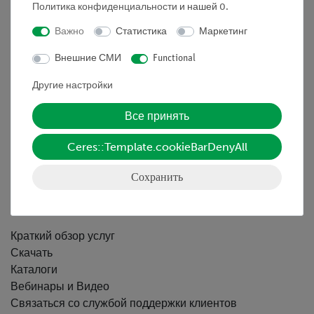
Политика конфиденциальности
и нашей
0
.
Важно
Статистика
Маркетинг
Nach oben
Внешние СМИ
Functional
Информация
Другие настройки
Все принять
Контактное лицо
Условия сотрудничества
Ceres::Template.cookieBarDenyAll
Декларация о конфиденциальности
Вводные данные
Сохранить
Обслуживание
Краткий обзор услуг
Скачать
Каталоги
Вебинары и Видео
Связаться со службой поддержки клиентов