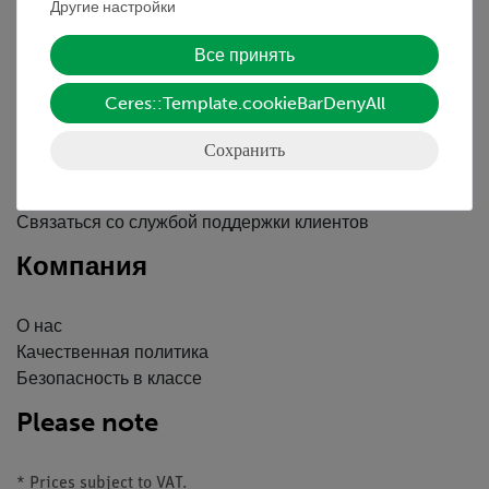
Другие настройки
Вводные данные
Обслуживание
Все принять
Ceres::Template.cookieBarDenyAll
Краткий обзор услуг
Скачать
Сохранить
Каталоги
Вебинары и Видео
Связаться со службой поддержки клиентов
Компания
О нас
Качественная политика
Безопасность в классе
Please note
* Prices subject to VAT.