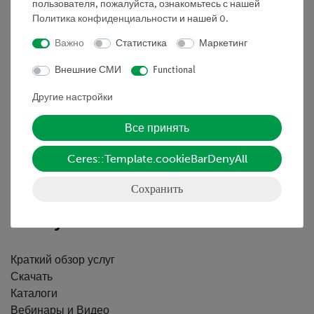
пользователя, пожалуйста, ознакомьтесь с нашей
Политика конфиденциальности
и нашей
0
.
Важно
Статистика
Маркетинг
Nach oben
Внешние СМИ
Functional
Другие настройки
Информация
Все принять
Контактное лицо
Ceres::Template.cookieBarDenyAll
Условия сотрудничества
Декларация о конфиденциальности
Сохранить
Вводные данные
Обслуживание
Краткий обзор услуг
Скачать
Каталоги
Вебинары и Видео