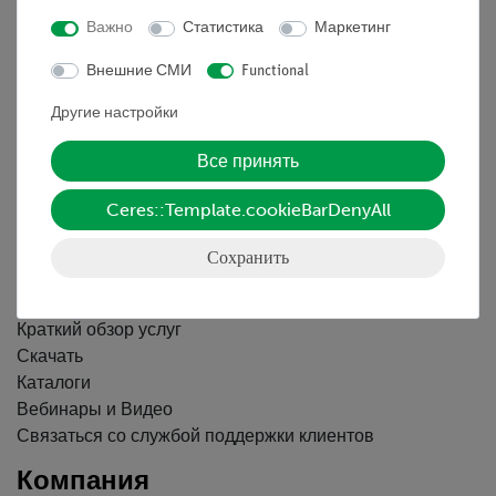
Nach oben
Важно
Статистика
Маркетинг
Внешние СМИ
Functional
Информация
Другие настройки
Контактное лицо
Все принять
Условия сотрудничества
Декларация о конфиденциальности
Ceres::Template.cookieBarDenyAll
Вводные данные
Сохранить
Обслуживание
Краткий обзор услуг
Скачать
Каталоги
Вебинары и Видео
Связаться со службой поддержки клиентов
Компания