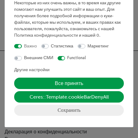
Некоторые из них очень важны, в то время как другие
Медиа / Загрузки
помогают нам улучшить этот сайт и ваш опыт. Для
получения более подробной информации о куки-
файлах, которые мы используем, и ваших правах как
пользователя, пожалуйста, ознакомьтесь с нашей
Бесплатная доставка от 300,- €
Политика конфиденциальности
и нашей
0
.
Важно
Статистика
Маркетинг
Внешние СМИ
Functional
Другие настройки
Nach oben
Все принять
Ceres::Template.cookieBarDenyAll
Информация
Сохранить
Контактное лицо
Условия сотрудничества
Декларация о конфиденциальности