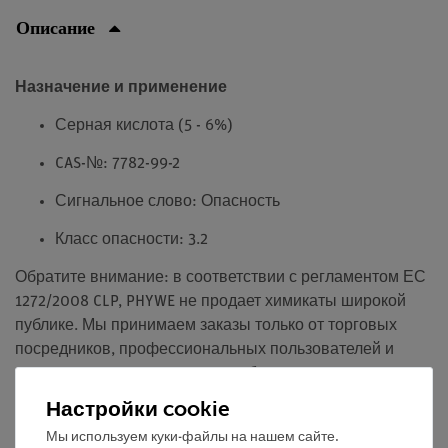
Описание
Назначение и применение
Серная кислота (5 - 6%)
CAS-№: 7782-99-2
Сигнальное слово: Опасность
Класс опасности: 3.2
Обратите внимание: в соответствии с регламентом ЕС
1272/2008 CLP, PHYWE не продает химикаты широкой
публике. Мы принимаем заказы только от торговых
посредников, профессиональных пользователей и
научно-исследовательских, учебных и
образовательных учреждений.
Настройки cookie
Мы используем куки-файлы на нашем сайте.