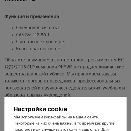
Функция и применение
Олеиновая кислота
CAS-№: 112-80-1
Сигнальное слово: нет
Класс опасности: нет
Обратите внимание: в соответствии с регламентом ЕС
1272/2008 CLP компания PHYWE не продает химические
вещества широкой публике. Мы принимаем заказы
только от торговых посредников, профессиональных
пользователей и научно-исследовательских, учебных и
образовательных учреждений.
Настройки cookie
Медиа / Загрузки
Мы используем куки-файлы на нашем сайте.
Некоторые из них очень важны, в то время как другие
помогают нам улучшить этот сайт и ваш опыт. Для