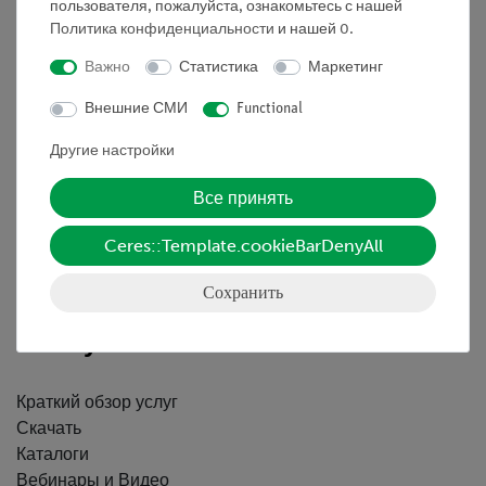
пользователя, пожалуйста, ознакомьтесь с нашей
Политика конфиденциальности
и нашей
0
.
Важно
Статистика
Маркетинг
Nach oben
Внешние СМИ
Functional
Другие настройки
Информация
Все принять
Контактное лицо
Ceres::Template.cookieBarDenyAll
Условия сотрудничества
Декларация о конфиденциальности
Сохранить
Вводные данные
Обслуживание
Краткий обзор услуг
Скачать
Каталоги
Вебинары и Видео