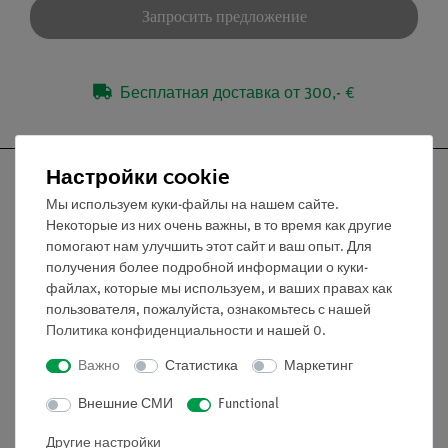
Запросить предложение
Бесплатная доставка от 300,- €
Настройки cookie
Мы используем куки-файлы на нашем сайте.
Некоторые из них очень важны, в то время как другие
Nach oben
помогают нам улучшить этот сайт и ваш опыт. Для
получения более подробной информации о куки-
файлах, которые мы используем, и ваших правах как
Информация
пользователя, пожалуйста, ознакомьтесь с нашей
Политика конфиденциальности
и нашей
0
.
Контактное лицо
Важно
Статистика
Маркетинг
Условия сотрудничества
Внешние СМИ
Functional
Декларация о конфиденциальности
Вводные данные
Другие настройки