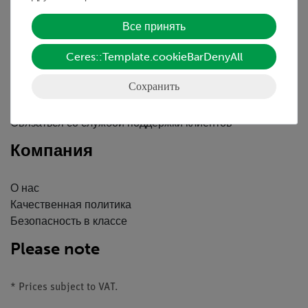
Обслуживание
Все принять
Ceres::Template.cookieBarDenyAll
Краткий обзор услуг
Скачать
Сохранить
Каталоги
Вебинары и Видео
Связаться со службой поддержки клиентов
Компания
О нас
Качественная политика
Безопасность в классе
Please note
* Prices subject to VAT.