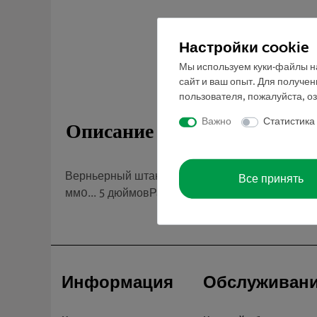
Настройки cookie
Мы используем куки-файлы на
сайт и ваш опыт. Для получе
пользователя, пожалуйста, о
Важно
Статистика
Описание
Верньерный штангенциркуль из пластика с деле
Все принять
мм0... 5 дюймовРазмеры В × Ш × Г (мм):185 × 70
Информация
Обслуживан