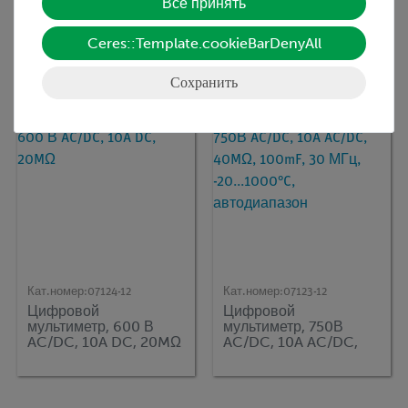
Все принять
Кат.номер:
07021-12
Кат.номер:
07125-12
Аналоговый
Цифровой
Ceres::Template.cookieBarDenyAll
мультиметр, 500В
мультиметр, 750 В
AC/DC, 10A AC, 20MΩ
AC/DC, 20A AC/DC, 20
MΩ, 20mF
Сохранить
Кат.номер:
07124-12
Кат.номер:
07123-12
Цифровой
Цифровой
мультиметр, 600 В
мультиметр, 750В
AC/DC, 10A DC, 20MΩ
AC/DC, 10A AC/DC,
40MΩ, 100mF, 30 МГц,
-20...1000°C,
автодиапазон