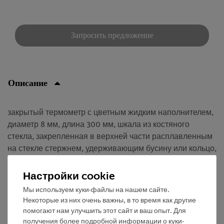
Запросить предложение
Описание
закрытый термометр с цветным жидким наполнителем,
диаметр 8 мм, длина 300 мм, шкала из костяного
стекла, закрепленная в верхней части расплавленным
на стекле стержнем, удерживающим бусину или кольцо,
в защитной оболочкеСубдидации 1°CIмм глубина
погружения 50 мм
Настройки cookie
Мы используем куки-файлы на нашем сайте.
Некоторые из них очень важны, в то время как другие
помогают нам улучшить этот сайт и ваш опыт. Для
получения более подробной информации о куки-
Бесплатная доставка от 300,- €