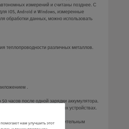
автономных измерений и считаны позднее. С
я iOS, Android и Windows, измеренные
для обработки данных, можно использовать
ния теплопроводности различных металлов.
риложением .
50 часов после одной зарядки аккумулятора.
ильных платформах и конечных устройствах.
овременной записи по 17 измерительным
е помогают нам улучшить этот