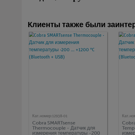
Клиенты также были заинтер
Кат.номер:
12938-01
Кат.но
Cobra SMARTsense
Cobr
Thermocouple - Датчик для
Tempe
измерения температуры -200
измер