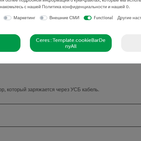
ния более подробной информации о куки-файлах, которые мы исполь
знакомьтесь с нашей
Политика конфиденциальности
и нашей
0
.
и обмен данными через Bluetooth - для многих датчиков до
Маркетинг
Внешние СМИ
Functional
Другие нас
и
Ceres::Template.cookieBarDe
nyAll
р, который заряжается через УСБ кабель.