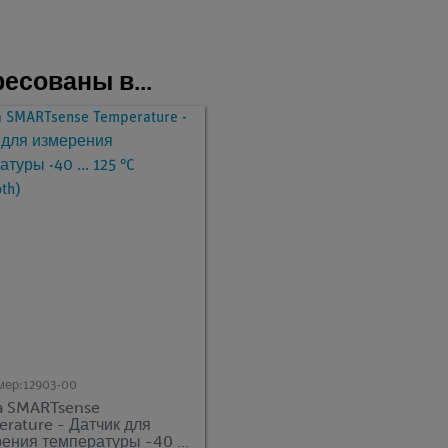
есованы в...
мер:
12903-00
a SMARTsense
rature - Датчик для
ения температуры -40 ...