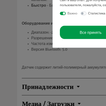
каналам.
сайт и ваш опыт. Для получе
пользователя, пожалуйста, о
Быстро
- Быстрое подключение датчиков 
Важно
Статистика
Оборудование и технические спецификаци
Все принять
Диапазон: -25 ... 125 °C
Разрешение: 0.1 °C
Частота измерений: 10 Hz
Версия Bluetooth: 5.0
Датчик содержит литий-полимерный аккумулято
Принадлежности
Медиа / Загрузки