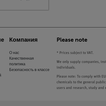
C (Bluetooth)
ие
Компания
Please note
О нас
* Prices subject to VAT.
Качественная
We only supply companies, insti
политика
individuals.
Безопасность в классе
й
Please note: To comply with E
chemicals to the general public
users and research, study and e