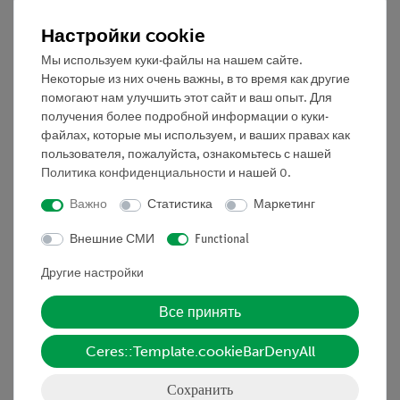
датчиков дополнительно возможно подключение
Настройки cookie
через USB.
Мы используем куки-файлы на нашем сайте.
Оборудование и технические спецификации
Некоторые из них очень важны, в то время как другие
помогают нам улучшить этот сайт и ваш опыт. Для
Диапазон: 0 ... 3 %
получения более подробной информации о куки-
Частота измерений: 100 Гц
файлах, которые мы используем, и ваших правах как
Версия Bluetooth: 5.0
пользователя, пожалуйста, ознакомьтесь с нашей
Политика конфиденциальности
и нашей
0
.
Датчик содержит литий-полимерный аккумулятор,
который заряжается через УСБ кабель.
Важно
Статистика
Маркетинг
Внешние СМИ
Functional
Принадлежности
Другие настройки
Все принять
Медиа / Загрузки
Ceres::Template.cookieBarDenyAll
Сохранить