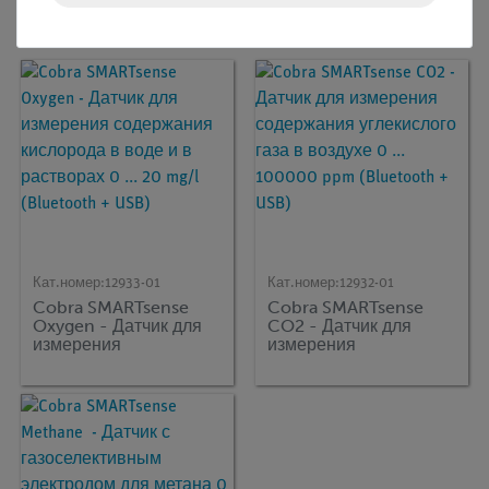
Клиенты также были
заинтересованы в...
Кат.номер:
12933-01
Кат.номер:
12932-01
Cobra SMARTsense
Cobra SMARTsense
Oxygen - Датчик для
CO2 - Датчик для
измерения
измерения
содержания
содержания
кислорода в воде и в
углекислого газа в
растворах 0 ... 20 mg/l
воздухе 0 ... 100000
(Bluetooth + USB)
ppm (Bluetooth +
USB)