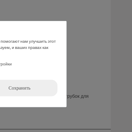
ние
е помогают нам улучшить этот
зуем, и ваших правах как
тройки
Сохранить
 боковые трубки для вставки трубок для