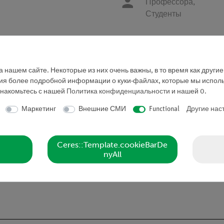
Профессора,
Студенты
Запросить предложе
 нашем сайте. Некоторые из них очень важны, в то время как други
ния более подробной информации о куки-файлах, которые мы исполь
знакомьтесь с нашей
Политика конфиденциальности
и нашей
0
.
Маркетинг
Внешние СМИ
Functional
Другие нас
Ceres::Template.cookieBarDe
nyAll
 разъем GL 18/8 для крепления термометра и две наклонные
 160 мм