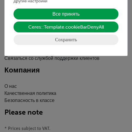
Другие настройки
Вводные данные
Обслуживание
Все принять
Ceres::Template.cookieBarDenyAll
Краткий обзор услуг
Скачать
Сохранить
Каталоги
Вебинары и Видео
Связаться со службой поддержки клиентов
Компания
О нас
Качественная политика
Безопасность в классе
Please note
* Prices subject to VAT.