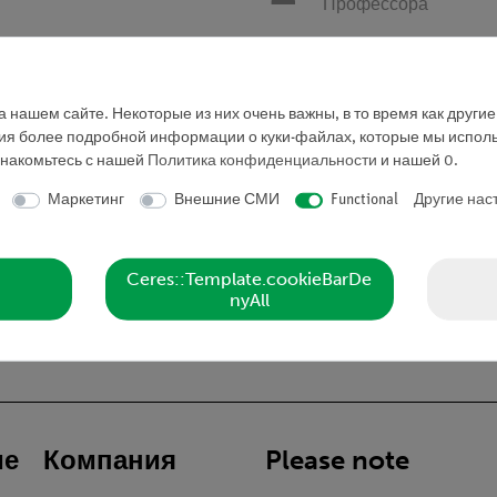
Профессора
Запросить предложе
 нашем сайте. Некоторые из них очень важны, в то время как други
ния более подробной информации о куки-файлах, которые мы исполь
знакомьтесь с нашей
Политика конфиденциальности
и нашей
0
.
Маркетинг
Внешние СМИ
Functional
Другие нас
Ceres::Template.cookieBarDe
 шкала 0...60 сек.внутренняя шкала 0...100 мин.диаметр ц
nyAll
ие
Компания
Please note