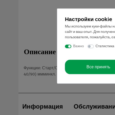
Настройки cookie
Мы используем куки-файлы на
сайт и ваш опыт. Для получе
пользователя, пожалуйста, о
Важно
Статистика
Описание
Все принять
Функции: Старт/Стоп/Сброс/Добавление внешняя
40/90) ммминкл. батарея 1,5 В
Информация
Обслуживан