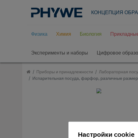
КОНЦЕПЦИЯ ОБР
Физика
Химия
Биология
Прикладные
Эксперименты и наборы
Цифровое образ
Приборы и принадлежности
Лабораторная посу
Испарительная посуда, фарфор, различные разме
Настройки cookie