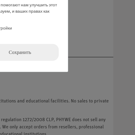
е помогают нам улучшить этот
зуем, и ваших правах как
тройки
ние
Сохранить
tutions and educational facilities. No sales to private
U regulation 1272/2008 CLP, PHYWE does not sell any
. We only accept orders from resellers, professional
ducational institutions.