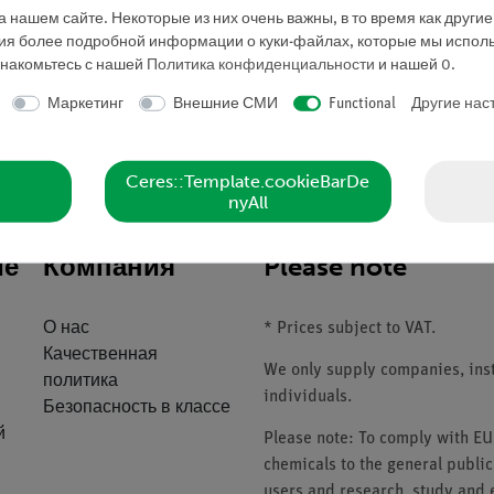
 нашем сайте. Некоторые из них очень важны, в то время как други
ния более подробной информации о куки-файлах, которые мы исполь
знакомьтесь с нашей
Политика конфиденциальности
и нашей
0
.
Маркетинг
Внешние СМИ
Functional
Другие нас
Запросить предложе
Ceres::Template.cookieBarDe
nyAll
ие
Компания
Please note
О нас
* Prices subject to VAT.
Качественная
We only supply companies, insti
политика
individuals.
Безопасность в классе
й
Please note: To comply with E
chemicals to the general public
users and research, study and e