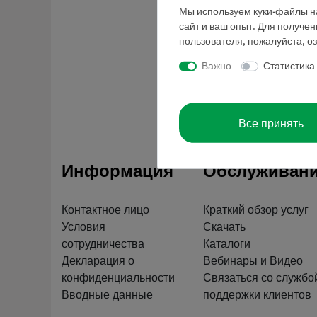
Мы используем куки-файлы на
сайт и ваш опыт. Для получе
пользователя, пожалуйста, о
Важно
Статистика
Все принять
Информация
Обслуживан
Контактное лицо
Краткий обзор услуг
Условия
Скачать
сотрудничества
Каталоги
Декларация о
Вебинары и Видео
конфиденциальности
Связаться со службо
Вводные данные
поддержки клиентов