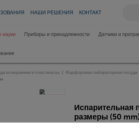
АЗОВАНИЯ
НАШИ РЕШЕНИЯ
КОНТАКТ
 науки
Приборы и принадлежности
Датчики и прогр
ование
да из керамики и пластмассы
Фарфоровая лабораторная посуда
ры
Испарительная 
размеры (50 mm
Кат.номер 32514-00 | Ти