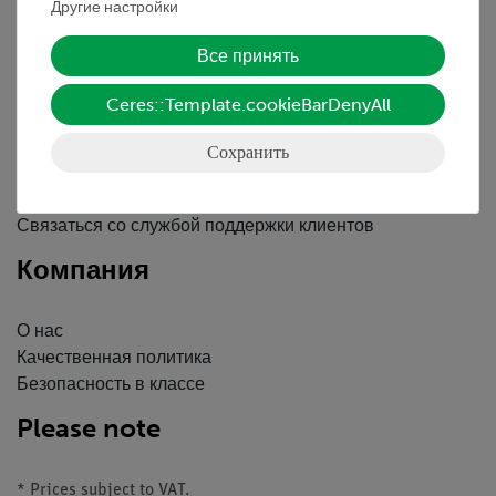
Другие настройки
Вводные данные
Обслуживание
Все принять
Ceres::Template.cookieBarDenyAll
Краткий обзор услуг
Скачать
Сохранить
Каталоги
Вебинары и Видео
Связаться со службой поддержки клиентов
Компания
О нас
Качественная политика
Безопасность в классе
Please note
* Prices subject to VAT.