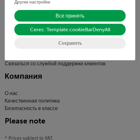
Другие настройки
Вводные данные
Обслуживание
Все принять
Ceres::Template.cookieBarDenyAll
Краткий обзор услуг
Скачать
Сохранить
Каталоги
Вебинары и Видео
Связаться со службой поддержки клиентов
Компания
О нас
Качественная политика
Безопасность в классе
Please note
* Prices subject to VAT.