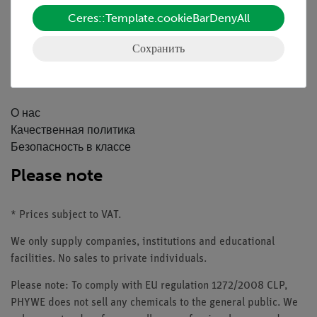
Каталоги
Ceres::Template.cookieBarDenyAll
Вебинары и Видео
Связаться со службой поддержки клиентов
Сохранить
Компания
О нас
Качественная политика
Безопасность в классе
Please note
* Prices subject to VAT.
We only supply companies, institutions and educational
facilities. No sales to private individuals.
Please note: To comply with EU regulation 1272/2008 CLP,
PHYWE does not sell any chemicals to the general public. We