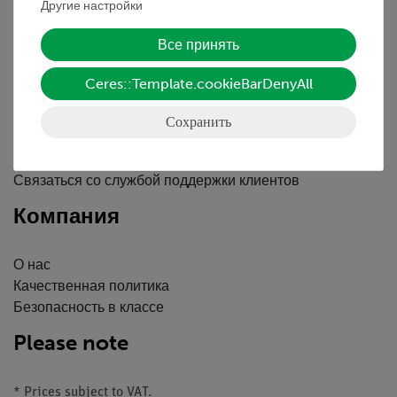
Другие настройки
Вводные данные
Обслуживание
Все принять
Ceres::Template.cookieBarDenyAll
Краткий обзор услуг
Скачать
Сохранить
Каталоги
Вебинары и Видео
Связаться со службой поддержки клиентов
Компания
О нас
Качественная политика
Безопасность в классе
Please note
* Prices subject to VAT.