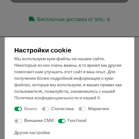
Бесплатная доставка от 300,- €
Настройки cookie
Мы используем куки-файлы на нашем сайте.
Некоторые из них очень важны, в то время как другие
Nach oben
помогают нам улучшить этот сайт и ваш опыт. Для
получения более подробной информации о куки-
Информация
файлах, которые мы используем, и ваших правах как
пользователя, пожалуйста, ознакомьтесь с нашей
Политика конфиденциальности
и нашей
0
.
Контактное лицо
Важно
Статистика
Маркетинг
Условия сотрудничества
Декларация о конфиденциальности
Внешние СМИ
Functional
Вводные данные
Другие настройки
Обслуживание