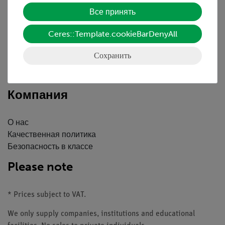
Все принять
Краткий обзор услуг
Ceres::Template.cookieBarDenyAll
Скачать
Каталоги
Сохранить
Вебинары и Видео
Связаться со службой поддержки клиентов
Компания
О нас
Качественная политика
Безопасность в классе
Please note
* Prices subject to VAT.
We only supply companies, institutions and educational