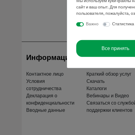
Мы используем куки-файлы на
сайт и ваш опыт. Для получе
пользователя, пожалуйста, о
Важно
Статистика
Все принять
Информация
Обслуживан
Контактное лицо
Краткий обзор услуг
Условия
Скачать
сотрудничества
Каталоги
Декларация о
Вебинары и Видео
конфиденциальности
Связаться со службо
Вводные данные
поддержки клиентов