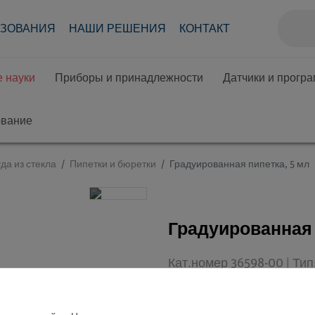
АЗОВАНИЯ
НАШИ РЕШЕНИЯ
КОНТАКТ
 науки
Приборы и принадлежности
Датчики и прогр
ование
да из стекла
Пипетки и бюретки
Градуированная пипетка, 5 мл
Градуированная п
Кат.номер 36598-00 | Ти