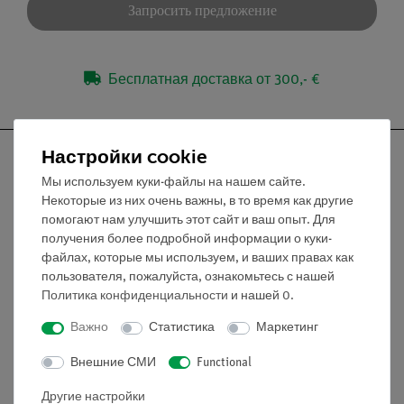
Запросить предложение
Бесплатная доставка от 300,- €
Настройки cookie
Мы используем куки-файлы на нашем сайте.
Некоторые из них очень важны, в то время как другие
Nach oben
помогают нам улучшить этот сайт и ваш опыт. Для
получения более подробной информации о куки-
файлах, которые мы используем, и ваших правах как
Информация
пользователя, пожалуйста, ознакомьтесь с нашей
Политика конфиденциальности
и нашей
0
.
Контактное лицо
Важно
Статистика
Маркетинг
Условия сотрудничества
Внешние СМИ
Functional
Декларация о конфиденциальности
Вводные данные
Другие настройки