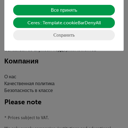
Обслуживание
Все принять
Ceres::Template.cookieBarDenyAll
Краткий обзор услуг
Скачать
Сохранить
Каталоги
Вебинары и Видео
Связаться со службой поддержки клиентов
Компания
О нас
Качественная политика
Безопасность в классе
Please note
* Prices subject to VAT.