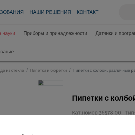
АЗОВАНИЯ
НАШИ РЕШЕНИЯ
КОНТАКТ
 науки
Приборы и принадлежности
Датчики и прогр
ование
да из стекла
Пипетки и бюретки
Пипетки с колбой, различные 
Пипетки с колбо
Кат.номер 36578-00 | Ти