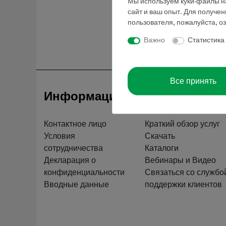
Мы используем куки-файлы на
сайт и ваш опыт. Для получе
пользователя, пожалуйста, о
Важно
Статистика
Все принять
Информация
Обслуживан
Контактное лицо
Краткий обзор услуг
Условия
Скачать
сотрудничества
Каталоги
Декларация о
Вебинары и Видео
конфиденциальности
Связаться со службо
Вводные данные
поддержки клиентов