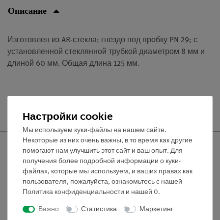
Описание
Изготовлен из AR-стекла; гнездо под пробку PN 29; с
установленной стеклянной трубкой диаметром 8 мм и
длиной 60 мм. Общая длина 125 мм.
Бесплатная доставка от 300,- €
Настройки cookie
Мы используем куки-файлы на нашем сайте.
Некоторые из них очень важны, в то время как другие
помогают нам улучшить этот сайт и ваш опыт. Для
получения более подробной информации о куки-
файлах, которые мы используем, и ваших правах как
Nach oben
пользователя, пожалуйста, ознакомьтесь с нашей
Политика конфиденциальности
и нашей
0
.
Информация
Важно
Статистика
Маркетинг