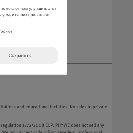
е помогают нам улучшить этот
зуем, и ваших правах как
тройки
ние
Сохранить
tutions and educational facilities. No sales to private
U regulation 1272/2008 CLP, PHYWE does not sell any
. We only accept orders from resellers, professional