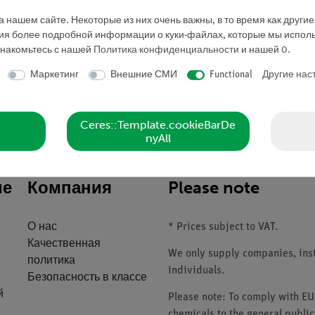
Учителя/
Профессора,
 нашем сайте. Некоторые из них очень важны, в то время как други
ния более подробной информации о куки-файлах, которые мы исполь
Студенты
знакомьтесь с нашей
Политика конфиденциальности
и нашей
0
.
Маркетинг
Внешние СМИ
Functional
Другие нас
Запросить предложе
Ceres::Template.cookieBarDe
nyAll
ие
Компания
Please note
О нас
* Prices subject to VAT.
Качественная
We only supply companies, insti
политика
individuals.
Безопасность в классе
й
Please note: To comply with E
chemicals to the general public