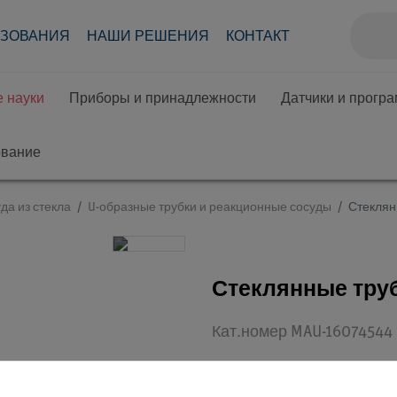
АЗОВАНИЯ
НАШИ РЕШЕНИЯ
КОНТАКТ
 науки
Приборы и принадлежности
Датчики и прогр
ование
да из стекла
U-образные трубки и реакционные сосуды
Стеклянн
Стеклянные трубк
Кат.номер MAU-16074544
Студенты,