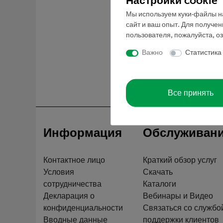
Настройки cookie
Мы используем куки-файлы на
сайт и ваш опыт. Для получе
пользователя, пожалуйста, о
Важно
Статистика
Все принять
Информация
Обслуживан
Контактное лицо
Краткий обзор услуг
Условия
Скачать
сотрудничества
Каталоги
Декларация о
Вебинары и Видео
конфиденциальности
Связаться со службо
Вводные данные
поддержки клиентов