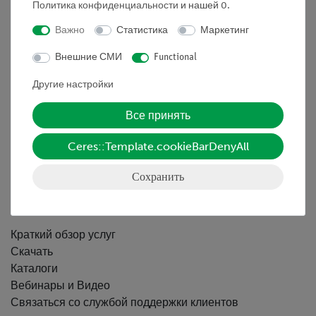
Политика конфиденциальности
и нашей
0
.
Важно
Статистика
Маркетинг
Nach oben
Внешние СМИ
Functional
Информация
Другие настройки
Все принять
Контактное лицо
Условия сотрудничества
Ceres::Template.cookieBarDenyAll
Декларация о конфиденциальности
Вводные данные
Сохранить
Обслуживание
Краткий обзор услуг
Скачать
Каталоги
Вебинары и Видео
Связаться со службой поддержки клиентов