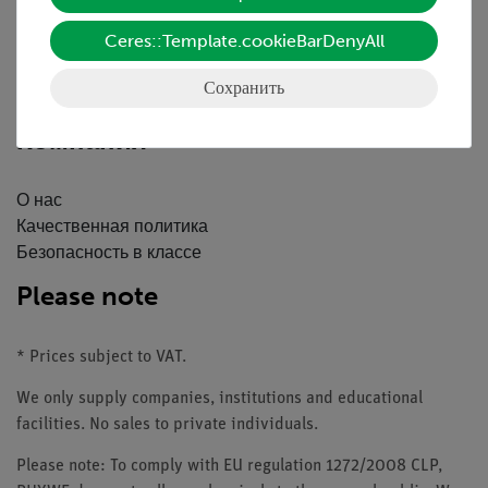
Скачать
Ceres::Template.cookieBarDenyAll
Каталоги
Вебинары и Видео
Сохранить
Связаться со службой поддержки клиентов
Компания
О нас
Качественная политика
Безопасность в классе
Please note
* Prices subject to VAT.
We only supply companies, institutions and educational
facilities. No sales to private individuals.
Please note: To comply with EU regulation 1272/2008 CLP,