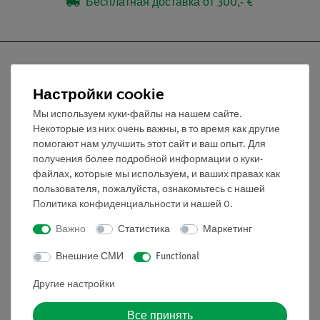
Бесплатная доставка от 300,- €
Настройки cookie
Nach oben
Мы используем куки-файлы на нашем сайте.
Некоторые из них очень важны, в то время как другие
помогают нам улучшить этот сайт и ваш опыт. Для
Информация
получения более подробной информации о куки-
файлах, которые мы используем, и ваших правах как
пользователя, пожалуйста, ознакомьтесь с нашей
Контактное лицо
Политика конфиденциальности
и нашей
0
.
Условия сотрудничества
Важно
Статистика
Маркетинг
Декларация о конфиденциальности
Вводные данные
Внешние СМИ
Functional
Обслуживание
Другие настройки
Все принять
Краткий обзор услуг