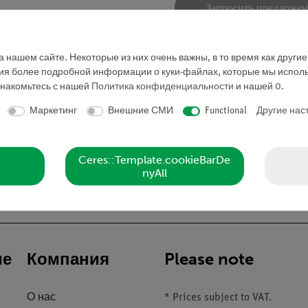
Запросить предложе
 нашем сайте. Некоторые из них очень важны, в то время как други
ния более подробной информации о куки-файлах, которые мы исполь
знакомьтесь с нашей
Политика конфиденциальности
и нашей
0
.
Маркетинг
Внешние СМИ
Functional
Другие нас
од. Нижняя челюсть подвижна. Репродукция костного черепа,
Ceres::Template.cookieBarDe
nyAll
ие
Компания
Please note
О нас
* Prices subject to VAT.