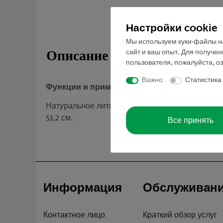
Настройки cookie
Мы используем куки-файлы на
Описание
сайт и ваш опыт. Для получе
пользователя, пожалуйста, о
Важно
Статистика
Функции и применение
Натуральное литье, в SOMSO-Plast®. Съемный св
51,2 см.
Все принять
Информация
Обслуживан
Контактное лицо
Краткий обзор услуг