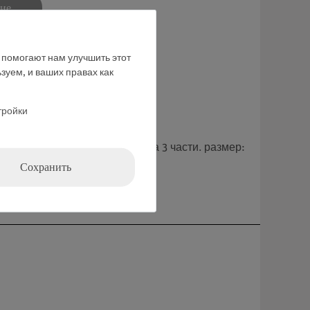
ние
е помогают нам улучшить этот
зуем, и ваших правах как
тройки
 как в жизни. Разделяется на 3 части. размер:
Сохранить