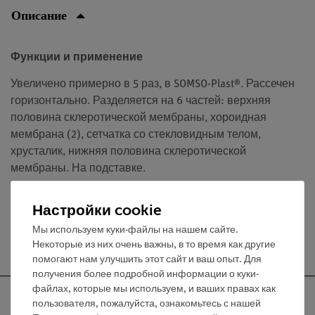
Описание
Функции и применение
Увеличено примерно в 5 раз, в SOMSO-Plast®. Рассечен
горизонтально. Разделяется на 6 частей: верхняя
половина склеротической мембраны, хороидная
мембрана (2), сетчатка со стекловидным телом,
хрусталик, нижняя половина склеротической
мембраны. На подставке.
Настройки cookie
Мы используем куки-файлы на нашем сайте.
Бесплатная доставка от 300,- €
Некоторые из них очень важны, в то время как другие
помогают нам улучшить этот сайт и ваш опыт. Для
получения более подробной информации о куки-
файлах, которые мы используем, и ваших правах как
пользователя, пожалуйста, ознакомьтесь с нашей