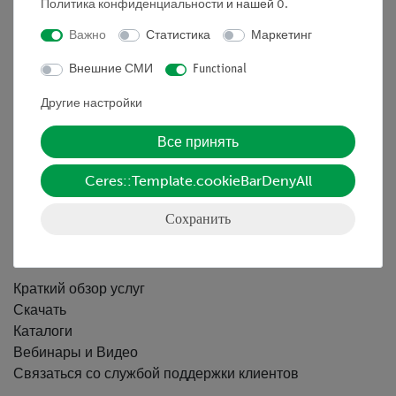
Политика конфиденциальности
и нашей
0
.
Nach oben
Важно
Статистика
Маркетинг
Внешние СМИ
Functional
Информация
Другие настройки
Все принять
Контактное лицо
Условия сотрудничества
Ceres::Template.cookieBarDenyAll
Декларация о конфиденциальности
Вводные данные
Сохранить
Обслуживание
Краткий обзор услуг
Скачать
Каталоги
Вебинары и Видео
Связаться со службой поддержки клиентов