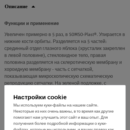
Описание
Функции и применение
Увеличен примерно в 5 раз, в SOMSO-Plast®. Упирается в
нижние кости орбиты. Разделяется на 5 частей:
срединный отдел глазного яблока (хрусталик закреплен
в левой половине), стекловидное тело, правая
половина разделяется на склеротическую мембрану и
хороидную мембрану - часть с сетчаткой,
показывающая микроскопическую схематическую
репродукцию сетчатки. На зеленой подложке, с
пояснениями.
Настройки cookie
Мы используем куки-файлы на нашем сайте.
Некоторые из них очень важны, в то время как другие
помогают нам улучшить этот сайт и ваш опыт. Для
Бесплатная доставка от 300,- €
получения более подробной информации о куки-
файлах, которые мы используем, и ваших правах как