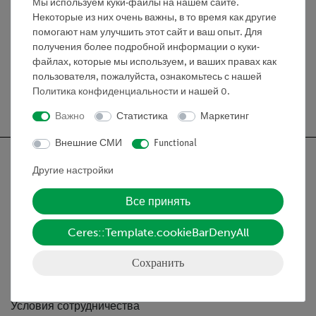
Мы используем куки-файлы на нашем сайте.
для обучения нервной системе человека и анатомии
Некоторые из них очень важны, в то время как другие
мозга. Мозг в голове поставляется на подставке
помогают нам улучшить этот сайт и ваш опыт. Для
получения более подробной информации о куки-
файлах, которые мы используем, и ваших правах как
пользователя, пожалуйста, ознакомьтесь с нашей
Политика конфиденциальности
и нашей
0
.
Бесплатная доставка от 300,- €
Важно
Статистика
Маркетинг
Внешние СМИ
Functional
Другие настройки
Все принять
Nach oben
Ceres::Template.cookieBarDenyAll
Информация
Сохранить
Контактное лицо
Условия сотрудничества