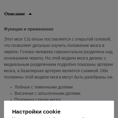
Описание
Функции и применение
Этот мозг C25 deluxe поставляется с открытой головой,
что позволяет детально изучить положение мозга в
черепе. Голова человека горизонтально разделена над
основанием черепа. На этой модели мозга делюкс с
медиальным разделением подробно показаны артерии
мозга, а базилярная артерия является съемной. Обе
половины этой модели мозга могут быть разобраны на:
Лобные с теменными долями
Височная с затылочными долями
Половина ствола мозга
Половина мозжечка
Настройки cookie
Классический мозг является прекрасным инструментом