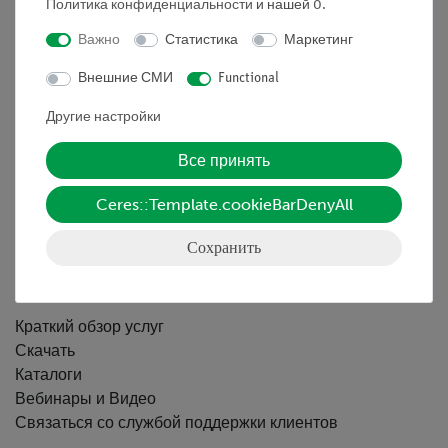
Политика конфиденциальности
и нашей
0
.
Nach oben
Важно
Статистика
Маркетинг
Внешние СМИ
Functional
Информация
Другие настройки
Все принять
Контактное лицо
Условия сотрудничества
Ceres::Template.cookieBarDenyAll
Декларация о конфиденциальности
Вводные данные
Сохранить
Обслуживание
Краткий обзор услуг
Скачать
Каталоги
Вебинары и Видео
Связаться со службой поддержки клиентов