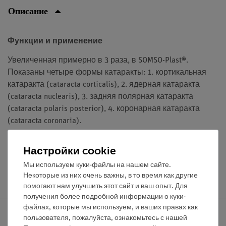
Описание
Функции и применение
Увеличенная примерно в 3 раза, в SOMSO-Plast®.
Показаны четыре формы катаракты: 1. кортикальная
катаракта (cataracta corticalis), 2. ядерная катаракта
(cataracta nuclearis), 3. задняя полярная катаракта
(cataracta polaris posterior), 4. коронарная катаракта
(cataracta coronaria).
Настройки cookie
Мы используем куки-файлы на нашем сайте.
Бесплатная доставка от 300,- €
Некоторые из них очень важны, в то время как другие
помогают нам улучшить этот сайт и ваш опыт. Для
получения более подробной информации о куки-
файлах, которые мы используем, и ваших правах как
пользователя, пожалуйста, ознакомьтесь с нашей