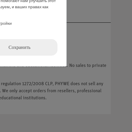
е помогают нам улучшить этот
ние
зуем, и ваших правах как
тройки
Сохранить
tutions and educational facilities. No sales to private
U regulation 1272/2008 CLP, PHYWE does not sell any
. We only accept orders from resellers, professional
ducational institutions.