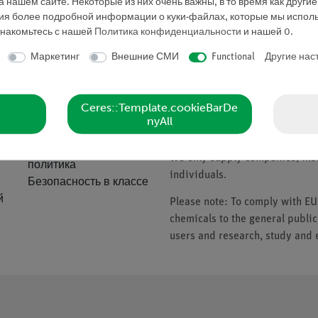
 нашем сайте. Некоторые из них очень важны, в то время как други
Запросить предложе
ния более подробной информации о куки-файлах, которые мы исполь
знакомьтесь с нашей
Политика конфиденциальности
и нашей
0
.
Маркетинг
Внешние СМИ
Functional
Другие нас
ие
Компания
Please note
Ceres::Template.cookieBarDe
nyAll
О нас
* Prices subject to VAT.
Качественная
We only supply companies, insti
политика
individuals.
Безопасность в классе
й
Please note: To comply with E
chemicals to the general public
users and research, study and e