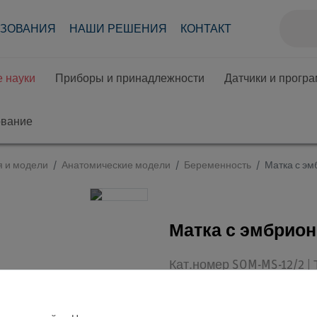
АЗОВАНИЯ
НАШИ РЕШЕНИЯ
КОНТАКТ
 науки
Приборы и принадлежности
Датчики и прогр
ование
я и модели
Анатомические модели
Беременность
Матка с эм
Матка с эмбрион
Кат.номер SOM-MS-12/2 |