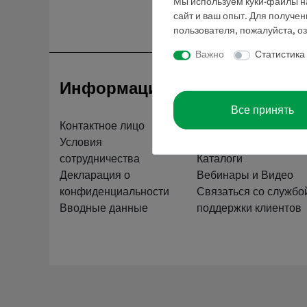
Мы используем куки-файлы на
сайт и ваш опыт. Для получе
пользователя, пожалуйста, о
Важно
Статистика
Информация
Обслуживан
Все принять
Контактное лицо
Краткий обзор услуг
Условия
Скачать
сотрудничества
Каталоги
Декларация о
Вебинары и Видео
конфиденциальности
Связаться со службо
Вводные данные
поддержки клиентов