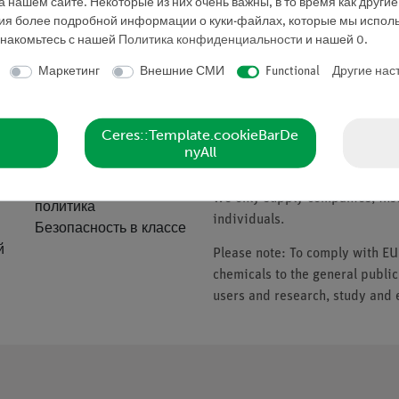
 нашем сайте. Некоторые из них очень важны, в то время как други
Запросить предложе
ния более подробной информации о куки-файлах, которые мы исполь
знакомьтесь с нашей
Политика конфиденциальности
и нашей
0
.
Маркетинг
Внешние СМИ
Functional
Другие нас
ие
Компания
Please note
Ceres::Template.cookieBarDe
nyAll
О нас
* Prices subject to VAT.
Качественная
We only supply companies, insti
политика
individuals.
Безопасность в классе
й
Please note: To comply with E
chemicals to the general public
users and research, study and e