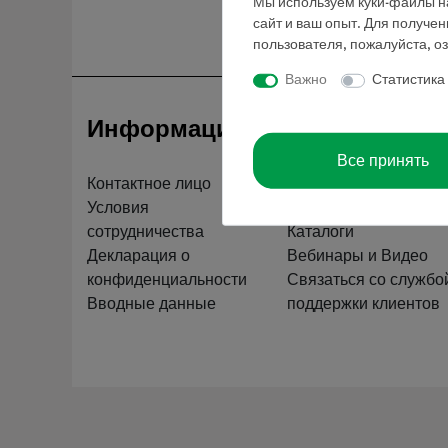
Мы используем куки-файлы на
сайт и ваш опыт. Для получе
пользователя, пожалуйста, о
Важно
Статистика
Информация
Обслуживан
Все принять
Контактное лицо
Краткий обзор услуг
Условия
Скачать
сотрудничества
Каталоги
Декларация о
Вебинары и Видео
конфиденциальности
Связаться со службо
Вводные данные
поддержки клиентов