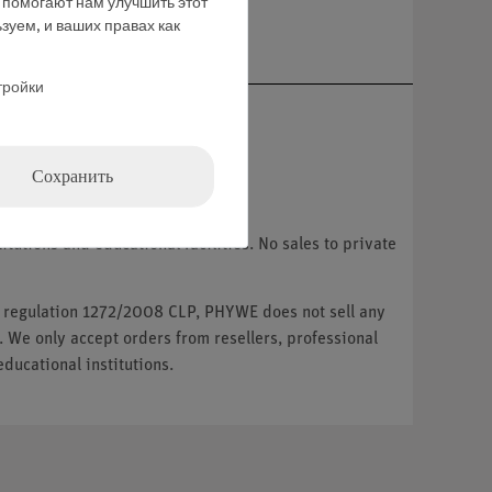
е помогают нам улучшить этот
ние
зуем, и ваших правах как
тройки
Сохранить
tutions and educational facilities. No sales to private
U regulation 1272/2008 CLP, PHYWE does not sell any
. We only accept orders from resellers, professional
ducational institutions.