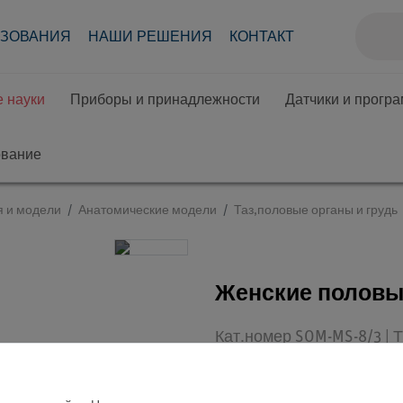
АЗОВАНИЯ
НАШИ РЕШЕНИЯ
КОНТАКТ
 науки
Приборы и принадлежности
Датчики и прогр
ование
я и модели
Анатомические модели
Таз,половые органы и грудь
Женские половы
Кат.номер SOM-MS-8/3 |