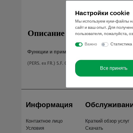
Настройки cookie
Мы используем куки-файлы на
сайт и ваш опыт. Для получе
Описание
пользователя, пожалуйста, о
Важно
Статистика
Функции и применение
(PERS. ex FR.) S.F. GRAY. Съедобный.
Все принять
Информация
Обслуживан
Контактное лицо
Краткий обзор услуг
Условия
Скачать