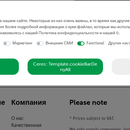
Запросить предложе
 нашем сайте. Некоторые из них очень важны, в то время как други
ния более подробной информации о куки-файлах, которые мы исполь
знакомьтесь с нашей
Политика конфиденциальности
и нашей
0
.
Маркетинг
Внешние СМИ
Functional
Другие нас
Ceres::Template.cookieBarDe
nyAll
ие
Компания
Please note
О нас
* Prices subject to VAT.
Качественная
We only supply companies, insti