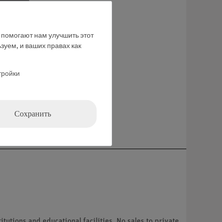
ние
е помогают нам улучшить этот
зуем, и ваших правах как
тройки
Сохранить
tutions and educational facilities. No sales to private