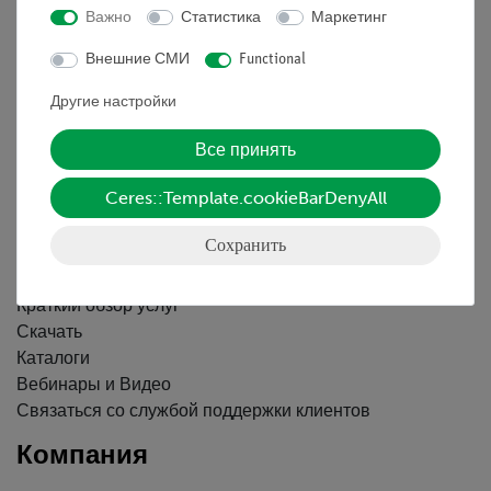
Важно
Статистика
Маркетинг
Информация
Внешние СМИ
Functional
Другие настройки
Контактное лицо
Все принять
Условия сотрудничества
Декларация о конфиденциальности
Ceres::Template.cookieBarDenyAll
Вводные данные
Обслуживание
Сохранить
Краткий обзор услуг
Скачать
Каталоги
Вебинары и Видео
Связаться со службой поддержки клиентов
Компания