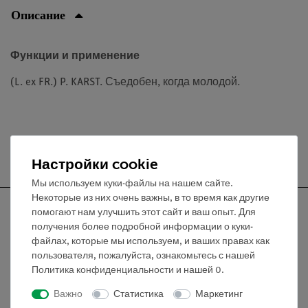
Описание
Функции и применение
(L. ex FR.) P. KARST. Съедобен, когда молодой.
Бесплатная доставка от 300,- €
Настройки cookie
Мы используем куки-файлы на нашем сайте.
Некоторые из них очень важны, в то время как другие
помогают нам улучшить этот сайт и ваш опыт. Для
получения более подробной информации о куки-
файлах, которые мы используем, и ваших правах как
Nach oben
пользователя, пожалуйста, ознакомьтесь с нашей
Политика конфиденциальности
и нашей
0
.
Информация
Важно
Статистика
Маркетинг