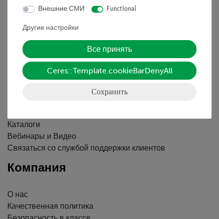
Внешние СМИ
Functional
Контактное лицо
Другие настройки
Условия сотрудничества
Декларация о конфиденциальности
Все принять
Вводные данные
Ceres::Template.cookieBarDenyAll
Обслуживание
Сохранить
Краткий обзор услуг
Скачать
Каталоги
Вебинары и Видео
Связаться со службой поддержки клиентов
Компания
О нас
Качественная политика
Безопасность в классе