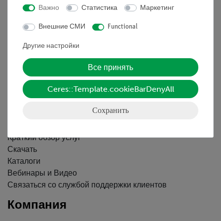
Важно
Статистика
Маркетинг
Информация
Внешние СМИ
Functional
Другие настройки
Контактное лицо
Все принять
Условия сотрудничества
Декларация о конфиденциальности
Ceres::Template.cookieBarDenyAll
Вводные данные
Обслуживание
Сохранить
Краткий обзор услуг
Скачать
Каталоги
Вебинары и Видео
Связаться со службой поддержки клиентов
Компания