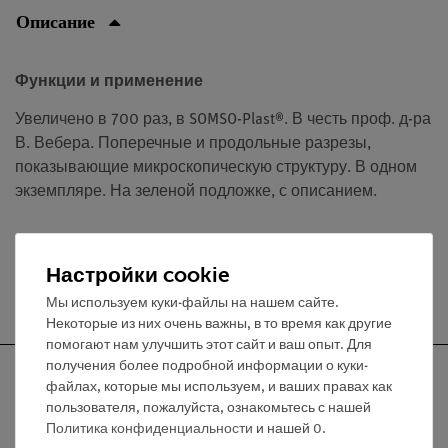
Описание
Функции и применение
Увеличено в 700 раз, в SOMSO-Plast®. В честь проф. д-ра
В. Вебера. Поперечные и продольные разрезы,
показывающие микроскопическую структуру. В одном
экземпляре. На зеленой подложке, с описанием.
Настройки cookie
Бесплатная доставка от 300,- €
Мы используем куки-файлы на нашем сайте.
Некоторые из них очень важны, в то время как другие
помогают нам улучшить этот сайт и ваш опыт. Для
получения более подробной информации о куки-
файлах, которые мы используем, и ваших правах как
пользователя, пожалуйста, ознакомьтесь с нашей
Политика конфиденциальности
и нашей
0
.
Nach oben