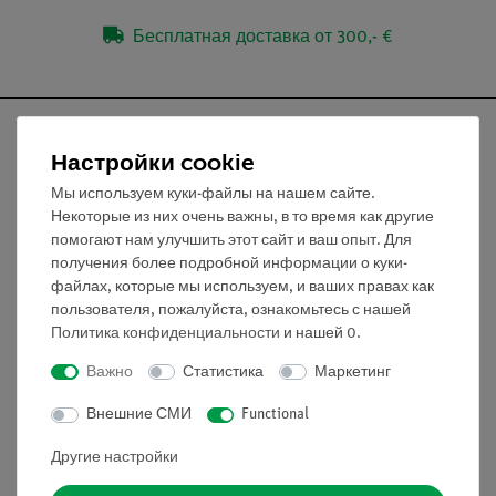
Бесплатная доставка от 300,- €
Настройки cookie
Мы используем куки-файлы на нашем сайте.
Nach oben
Некоторые из них очень важны, в то время как другие
помогают нам улучшить этот сайт и ваш опыт. Для
получения более подробной информации о куки-
Информация
файлах, которые мы используем, и ваших правах как
пользователя, пожалуйста, ознакомьтесь с нашей
Политика конфиденциальности
и нашей
0
.
Контактное лицо
Условия сотрудничества
Важно
Статистика
Маркетинг
Декларация о конфиденциальности
Внешние СМИ
Functional
Вводные данные
Обслуживание
Другие настройки