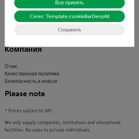
Все принять
Краткий обзор услуг
Скачать
Ceres::Template.cookieBarDenyAll
Каталоги
Сохранить
Вебинары и Видео
Связаться со службой поддержки клиентов
Компания
О нас
Качественная политика
Безопасность в классе
Please note
* Prices subject to VAT.
We only supply companies, institutions and educational
facilities. No sales to private individuals.