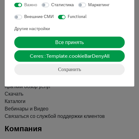
Важно
Статистика
Маркетинг
Информация
Внешние СМИ
Functional
Другие настройки
Контактное лицо
Все принять
Условия сотрудничества
Декларация о конфиденциальности
Ceres::Template.cookieBarDenyAll
Вводные данные
Обслуживание
Сохранить
Краткий обзор услуг
Скачать
Каталоги
Вебинары и Видео
Связаться со службой поддержки клиентов
Компания