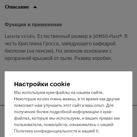
Описание
Функции и применение
Lacerta viridis. Естественный размер в SOMSO-Plast®. В
честь Кристиана Гросса, заведующего кафедрой
биологии (на пенсии). На зеленом основании с
прозрачной крышкой от пыли. Размер коробки:
Настройки cookie
Бесплатная доставка от 300,- €
Мы используем куки-файлы на нашем сайте.
Некоторые из них очень важны, в то время как другие
помогают нам улучшить этот сайт и ваш опыт. Для
получения более подробной информации о куки-
файлах, которые мы используем, и ваших правах как
пользователя, пожалуйста, ознакомьтесь с нашей
Политика конфиденциальности
и нашей
0
.
Nach oben